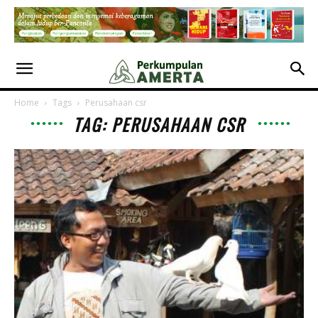
Home
Tags
Perusahaan csr
TAG: PERUSAHAAN CSR