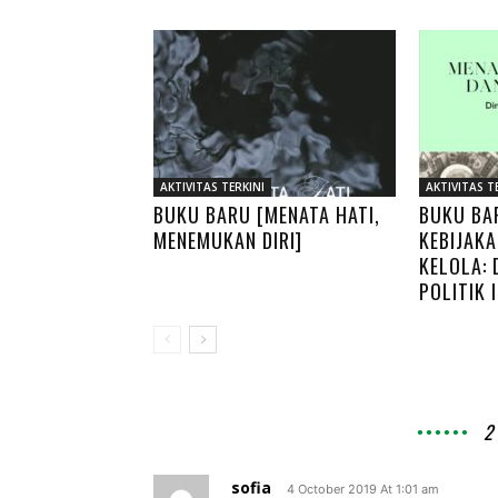
AKTIVITAS TERKINI
AKTIVITAS T
BUKU BARU [MENATA HATI,
BUKU BA
MENEMUKAN DIRI]
KEBIJAKA
KELOLA: 
POLITIK 
2
sofia
4 October 2019 At 1:01 am