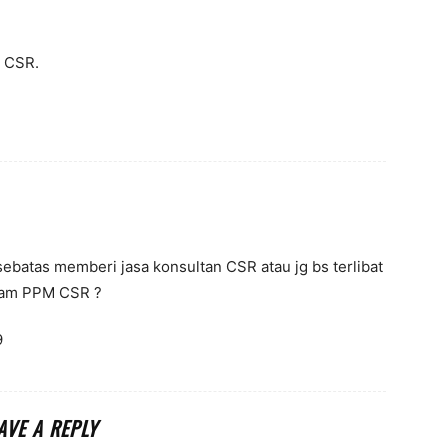
g CSR.
sebatas memberi jasa konsultan CSR atau jg bs terlibat
ram PPM CSR ?
9
AVE A REPLY