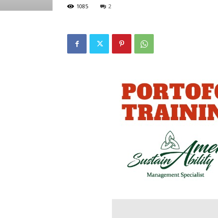
1085
2