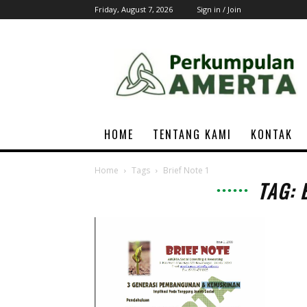
Friday, August 7, 2026
Sign in / Join
AMERTA
Associations
HOME
TENTANG KAMI
KONTAK
Home
Tags
Brief Note 1
TAG: 