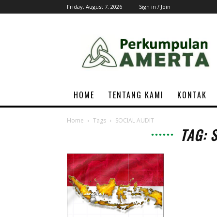
Friday, August 7, 2026
Sign in / Join
AMERTA
Associations
HOME
TENTANG KAMI
KONTAK
Home
Tags
SOCIAL AUDIT
TAG: 