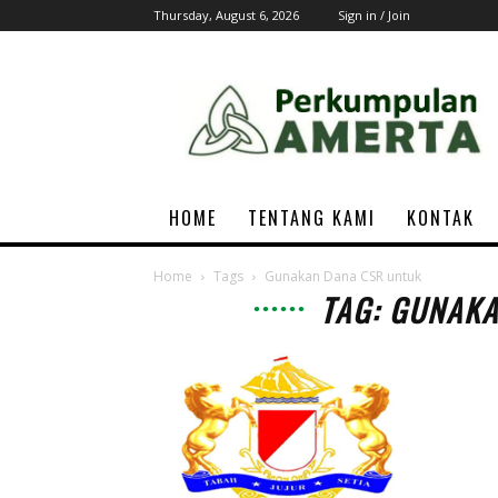
Thursday, August 6, 2026
Sign in / Join
AMERTA
Associations
HOME
TENTANG KAMI
KONTAK
Home
Tags
Gunakan Dana CSR untuk
TAG: GUNAK