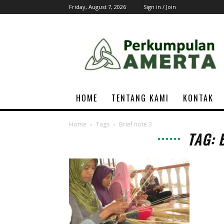
Friday, August 7, 2026
Sign in / Join
AMERTA
Associations
HOME
TENTANG KAMI
KONTAK
Home
Tags
Brief note 3
TAG: 